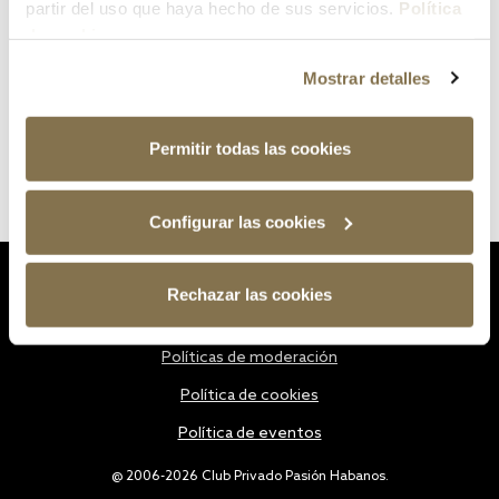
partir del uso que haya hecho de sus servicios.
Política
de cookies
Mostrar detalles
Permitir todas las cookies
Configurar las cookies
Estatutos
Rechazar las cookies
Política de privacidad
Políticas de moderación
Política de cookies
Política de eventos
@ 2006-2026 Club Privado Pasión Habanos.