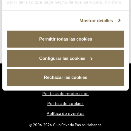
partir del uso que haya hecho de sus servicios.
Política
de cookies
Mostrar detalles
Permitir todas las cookies
Configurar las cookies
Estatutos
Rechazar las cookies
Política de privacidad
Políticas de moderación
Política de cookies
Política de eventos
@ 2006-2026 Club Privado Pasión Habanos.