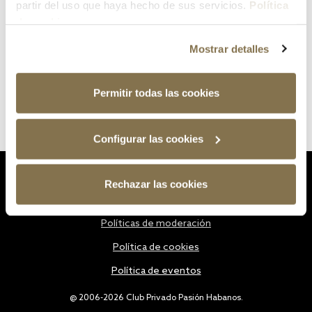
partir del uso que haya hecho de sus servicios.
Política
de cookies
Mostrar detalles
Permitir todas las cookies
Configurar las cookies
Estatutos
Rechazar las cookies
Política de privacidad
Políticas de moderación
Política de cookies
Política de eventos
@ 2006-2026 Club Privado Pasión Habanos.