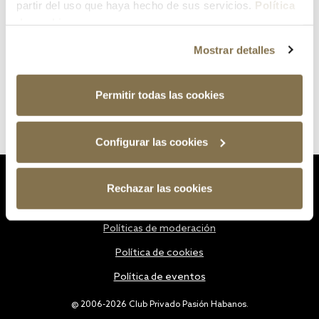
partir del uso que haya hecho de sus servicios.
Política
de cookies
Mostrar detalles
Permitir todas las cookies
Configurar las cookies
Estatutos
Rechazar las cookies
Política de privacidad
Políticas de moderación
Política de cookies
Política de eventos
@ 2006-2026 Club Privado Pasión Habanos.