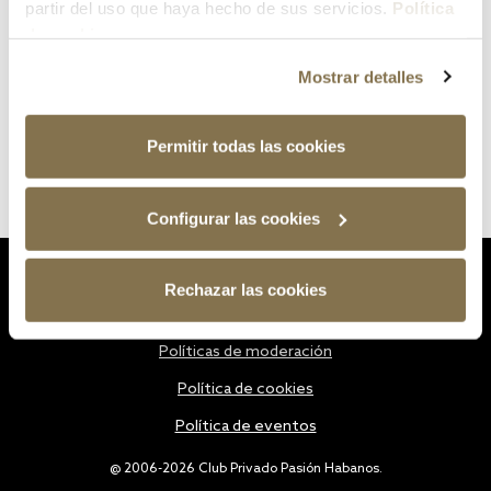
partir del uso que haya hecho de sus servicios.
Política
de cookies
Mostrar detalles
Permitir todas las cookies
Configurar las cookies
Estatutos
Rechazar las cookies
Política de privacidad
Políticas de moderación
Política de cookies
Política de eventos
@ 2006-2026 Club Privado Pasión Habanos.