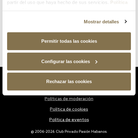
partir del uso que haya hecho de sus servicios.
Política
de cookies
Mostrar detalles
Permitir todas las cookies
Configurar las cookies
Estatutos
Rechazar las cookies
Política de privacidad
Políticas de moderación
Política de cookies
Política de eventos
@ 2006-2026 Club Privado Pasión Habanos.