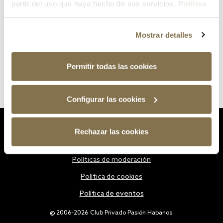
partir del uso que haya hecho de sus servicios.
Política
de cookies
Mostrar detalles
Permitir todas las cookies
Configurar las cookies
Estatutos
Rechazar las cookies
Política de privacidad
Políticas de moderación
Política de cookies
Política de eventos
@ 2006-2026 Club Privado Pasión Habanos.