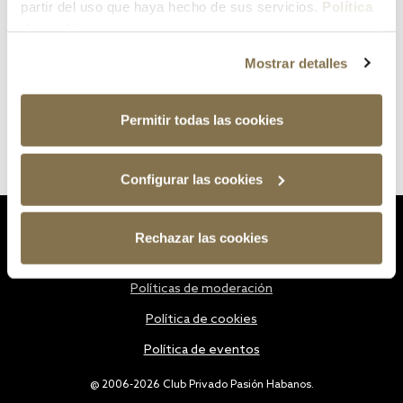
partir del uso que haya hecho de sus servicios.
Política
de cookies
Mostrar detalles
Permitir todas las cookies
Configurar las cookies
Estatutos
Rechazar las cookies
Política de privacidad
Políticas de moderación
Política de cookies
Política de eventos
@ 2006-2026 Club Privado Pasión Habanos.