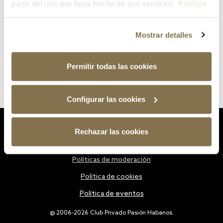
partir del uso que haya hecho de sus servicios.
Política
de cookies
Mostrar detalles
Permitir todas las cookies
Configurar las cookies
Estatutos
Rechazar las cookies
Política de privacidad
Políticas de moderación
Política de cookies
Política de eventos
@ 2006-2026 Club Privado Pasión Habanos.