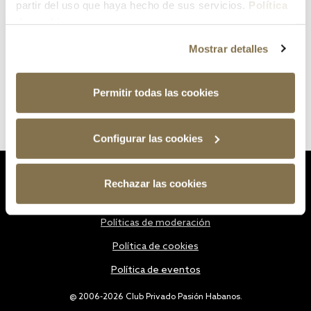
partir del uso que haya hecho de sus servicios.
Política
de cookies
Mostrar detalles
Permitir todas las cookies
Configurar las cookies
Estatutos
Rechazar las cookies
Política de privacidad
Políticas de moderación
Política de cookies
Política de eventos
@ 2006-2026 Club Privado Pasión Habanos.