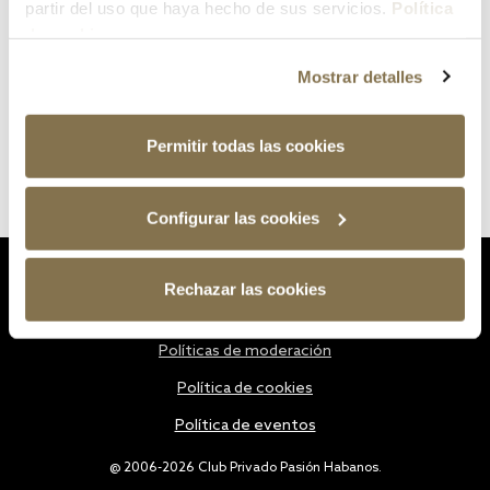
partir del uso que haya hecho de sus servicios.
Política
de cookies
Mostrar detalles
Permitir todas las cookies
Configurar las cookies
Estatutos
Rechazar las cookies
Política de privacidad
Políticas de moderación
Política de cookies
Política de eventos
@ 2006-2026 Club Privado Pasión Habanos.