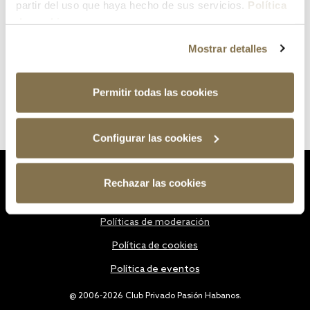
partir del uso que haya hecho de sus servicios.
Política
de cookies
Mostrar detalles
Permitir todas las cookies
Configurar las cookies
Estatutos
Rechazar las cookies
Política de privacidad
Políticas de moderación
Política de cookies
Política de eventos
@ 2006-2026 Club Privado Pasión Habanos.