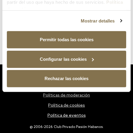
partir del uso que haya hecho de sus servicios.
Política
de cookies
Mostrar detalles
Permitir todas las cookies
Configurar las cookies
Estatutos
Rechazar las cookies
Política de privacidad
Políticas de moderación
Política de cookies
Política de eventos
@ 2006-2026 Club Privado Pasión Habanos.