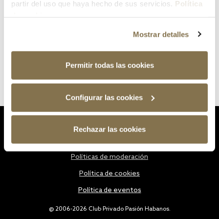
partir del uso que haya hecho de sus servicios.
Política
de cookies
Mostrar detalles
Permitir todas las cookies
Configurar las cookies
Estatutos
Rechazar las cookies
Política de privacidad
Políticas de moderación
Política de cookies
Política de eventos
@ 2006-2026 Club Privado Pasión Habanos.