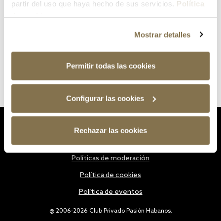
partir del uso que haya hecho de sus servicios.
Política
de cookies
Mostrar detalles
Permitir todas las cookies
Configurar las cookies
Estatutos
Rechazar las cookies
Política de privacidad
Políticas de moderación
Política de cookies
Política de eventos
@ 2006-2026 Club Privado Pasión Habanos.