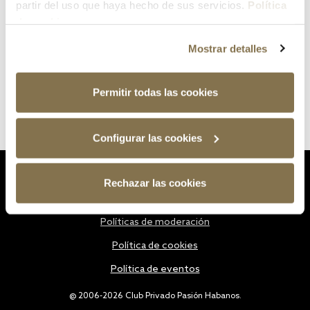
partir del uso que haya hecho de sus servicios.
Política
de cookies
Mostrar detalles
Permitir todas las cookies
Configurar las cookies
Estatutos
Rechazar las cookies
Política de privacidad
Políticas de moderación
Política de cookies
Política de eventos
@ 2006-2026 Club Privado Pasión Habanos.