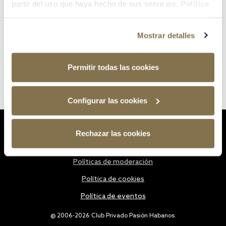
partir del uso que haya hecho de sus servicios.
Política
de cookies
Mostrar detalles
Permitir todas las cookies
Configurar las cookies
Estatutos
Rechazar las cookies
Política de privacidad
Políticas de moderación
Política de cookies
Política de eventos
@ 2006-2026 Club Privado Pasión Habanos.