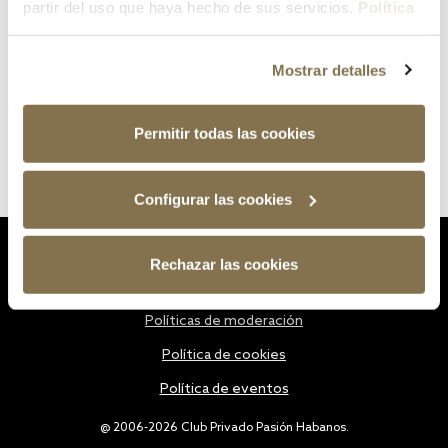
partir del uso que haya hecho de sus servicios.
Política
de cookies
Mostrar detalles
Permitir todas las cookies
Configurar las cookies
Estatutos
Rechazar las cookies
Política de privacidad
Políticas de moderación
Política de cookies
Política de eventos
@ 2006-2026 Club Privado Pasión Habanos.