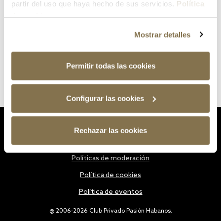
partir del uso que haya hecho de sus servicios.
Política
de cookies
Mostrar detalles
Permitir todas las cookies
Configurar las cookies
Estatutos
Rechazar las cookies
Política de privacidad
Políticas de moderación
Política de cookies
Política de eventos
@ 2006-2026 Club Privado Pasión Habanos.