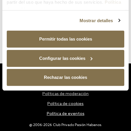
partir del uso que haya hecho de sus servicios.
Política
de cookies
Mostrar detalles
Permitir todas las cookies
Configurar las cookies
Estatutos
Rechazar las cookies
Política de privacidad
Políticas de moderación
Política de cookies
Política de eventos
@ 2006-2026 Club Privado Pasión Habanos.