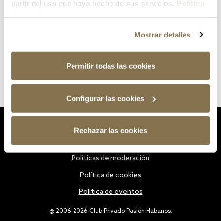
partir del uso que haya hecho de sus servicios.
Política
de cookies
Mostrar detalles
Permitir todas las cookies
Configurar las cookies
Estatutos
Rechazar las cookies
Política de privacidad
Políticas de moderación
Política de cookies
Política de eventos
@ 2006-2026 Club Privado Pasión Habanos.