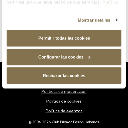
partir del uso que haya hecho de sus servicios.
Política
de cookies
Mostrar detalles
Permitir todas las cookies
Configurar las cookies
Estatutos
Rechazar las cookies
Política de privacidad
Políticas de moderación
Política de cookies
Política de eventos
@ 2006-2026 Club Privado Pasión Habanos.