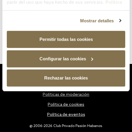
partir del uso que haya hecho de sus servicios.
Política
de cookies
Mostrar detalles
Permitir todas las cookies
Configurar las cookies
Estatutos
Rechazar las cookies
Política de privacidad
Políticas de moderación
Política de cookies
Política de eventos
@ 2006-2026 Club Privado Pasión Habanos.