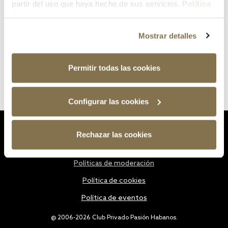
partir del uso que haya hecho de sus servicios.
Política
de cookies
Mostrar detalles
Permitir todas las cookies
Configurar las cookies
Estatutos
Rechazar las cookies
Política de privacidad
Políticas de moderación
Política de cookies
Política de eventos
@ 2006-2026 Club Privado Pasión Habanos.