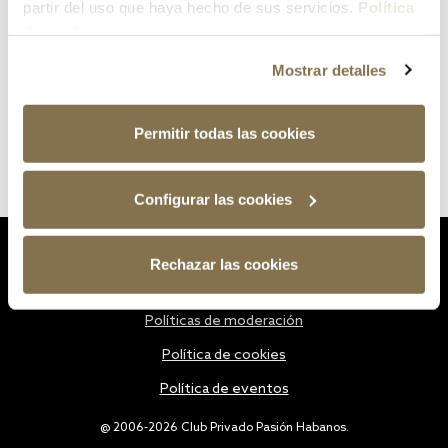
partir del uso que haya hecho de sus servicios.
Política
de cookies
Mostrar detalles
Permitir todas las cookies
Configurar las cookies
Estatutos
Rechazar las cookies
Política de privacidad
Políticas de moderación
Política de cookies
Política de eventos
@ 2006-2026 Club Privado Pasión Habanos.