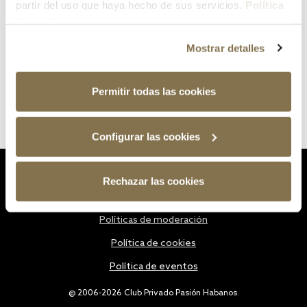
partir del uso que haya hecho de sus servicios.
Política
de cookies
Mostrar detalles
Permitir todas las cookies
Configurar las cookies
Estatutos
Rechazar las cookies
Política de privacidad
Políticas de moderación
Política de cookies
Política de eventos
@ 2006-2026 Club Privado Pasión Habanos.