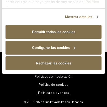
partir del uso que haya hecho de sus servicios.
Política
de cookies
Mostrar detalles
Permitir todas las cookies
Configurar las cookies
Estatutos
Rechazar las cookies
Política de privacidad
Políticas de moderación
Política de cookies
Política de eventos
@ 2006-2026 Club Privado Pasión Habanos.