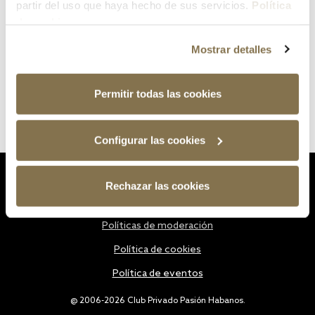
partir del uso que haya hecho de sus servicios.
Política
de cookies
Mostrar detalles
Permitir todas las cookies
Configurar las cookies
Estatutos
Rechazar las cookies
Política de privacidad
Políticas de moderación
Política de cookies
Política de eventos
@ 2006-2026 Club Privado Pasión Habanos.