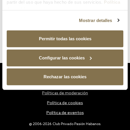
partir del uso que haya hecho de sus servicios.
Política
de cookies
Mostrar detalles
Permitir todas las cookies
Configurar las cookies
Estatutos
Rechazar las cookies
Política de privacidad
Políticas de moderación
Política de cookies
Política de eventos
@ 2006-2026 Club Privado Pasión Habanos.