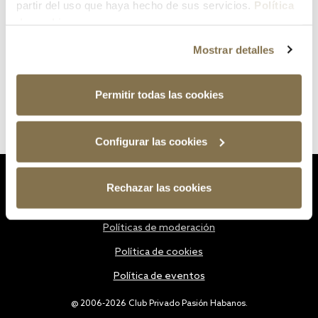
partir del uso que haya hecho de sus servicios.
Política
de cookies
Mostrar detalles
Permitir todas las cookies
Configurar las cookies
Estatutos
Rechazar las cookies
Política de privacidad
Políticas de moderación
Política de cookies
Política de eventos
@ 2006-2026 Club Privado Pasión Habanos.