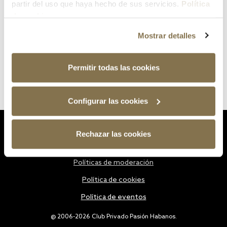
partir del uso que haya hecho de sus servicios.
Política
de cookies
Mostrar detalles
Permitir todas las cookies
Configurar las cookies
Estatutos
Rechazar las cookies
Política de privacidad
Políticas de moderación
Política de cookies
Política de eventos
@ 2006-2026 Club Privado Pasión Habanos.