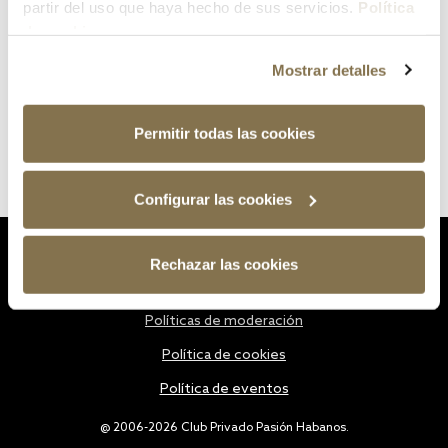
partir del uso que haya hecho de sus servicios.
Política
de cookies
Mostrar detalles
Permitir todas las cookies
Configurar las cookies
Estatutos
Rechazar las cookies
Política de privacidad
Políticas de moderación
Política de cookies
Política de eventos
@ 2006-2026 Club Privado Pasión Habanos.