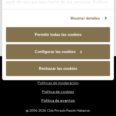
partir del uso que haya hecho de sus servicios.
Política
de cookies
Mostrar detalles
Permitir todas las cookies
Configurar las cookies
Estatutos
Rechazar las cookies
Política de privacidad
Políticas de moderación
Política de cookies
Política de eventos
@ 2006-2026 Club Privado Pasión Habanos.