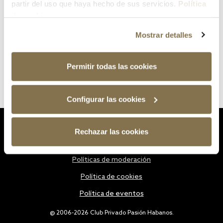
partir del uso que haya hecho de sus servicios.
Política
de cookies
Mostrar detalles
Permitir todas las cookies
Configurar las cookies
Estatutos
Rechazar las cookies
Política de privacidad
Políticas de moderación
Política de cookies
Política de eventos
@ 2006-2026 Club Privado Pasión Habanos.