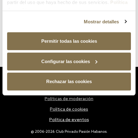
partir del uso que haya hecho de sus servicios.
Política
de cookies
Mostrar detalles
Permitir todas las cookies
Configurar las cookies
Estatutos
Rechazar las cookies
Política de privacidad
Políticas de moderación
Política de cookies
Política de eventos
@ 2006-2026 Club Privado Pasión Habanos.