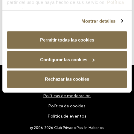
partir del uso que haya hecho de sus servicios.
Política
de cookies
Mostrar detalles
Permitir todas las cookies
Configurar las cookies
Estatutos
Rechazar las cookies
Política de privacidad
Políticas de moderación
Política de cookies
Política de eventos
@ 2006-2026 Club Privado Pasión Habanos.