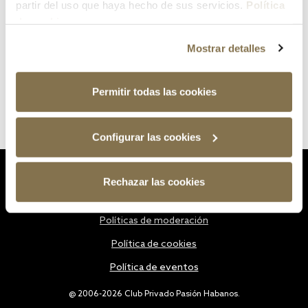
partir del uso que haya hecho de sus servicios.
Política
de cookies
Mostrar detalles
Permitir todas las cookies
Configurar las cookies
Estatutos
Rechazar las cookies
Política de privacidad
Políticas de moderación
Política de cookies
Política de eventos
@ 2006-2026 Club Privado Pasión Habanos.