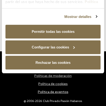
partir del uso que haya hecho de sus servicios.
Política
de cookies
Mostrar detalles
Permitir todas las cookies
Configurar las cookies
Estatutos
Rechazar las cookies
Política de privacidad
Políticas de moderación
Política de cookies
Política de eventos
@ 2006-2026 Club Privado Pasión Habanos.