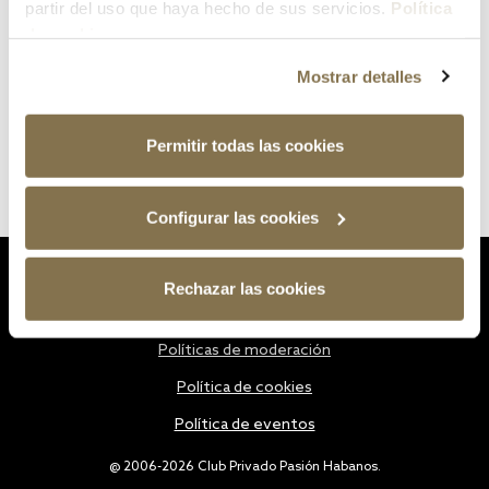
partir del uso que haya hecho de sus servicios.
Política
de cookies
Mostrar detalles
Permitir todas las cookies
Configurar las cookies
Estatutos
Rechazar las cookies
Política de privacidad
Políticas de moderación
Política de cookies
Política de eventos
@ 2006-2026 Club Privado Pasión Habanos.