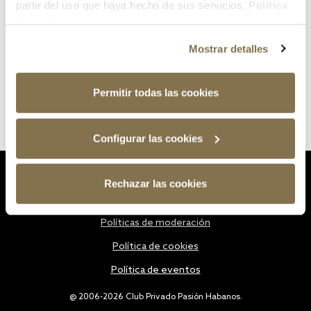
partir del uso que haya hecho de sus servicios.
Política
de cookies
Mostrar detalles
Permitir todas las cookies
Configurar las cookies
Estatutos
Rechazar las cookies
Política de privacidad
Políticas de moderación
Política de cookies
Política de eventos
@ 2006-2026 Club Privado Pasión Habanos.