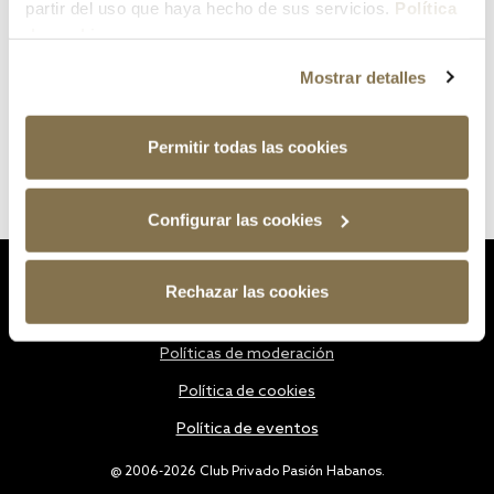
partir del uso que haya hecho de sus servicios.
Política
de cookies
Mostrar detalles
Permitir todas las cookies
Configurar las cookies
Estatutos
Rechazar las cookies
Política de privacidad
Políticas de moderación
Política de cookies
Política de eventos
@ 2006-2026 Club Privado Pasión Habanos.