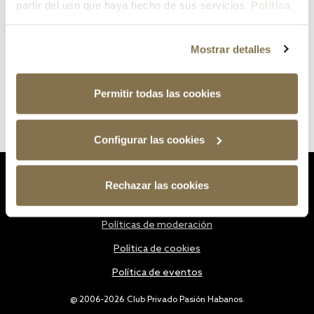
partir del uso que haya hecho de sus servicios.
Política
de cookies
Mostrar detalles
Permitir todas las cookies
Configurar las cookies
Estatutos
Rechazar las cookies
Política de privacidad
Políticas de moderación
Política de cookies
Política de eventos
@ 2006-2026 Club Privado Pasión Habanos.