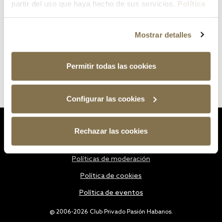
partir del uso que haya hecho de sus servicios.
Política
de cookies
Mostrar detalles
Permitir todas las cookies
Configurar las cookies
Estatutos
Rechazar las cookies
Política de privacidad
Políticas de moderación
Política de cookies
Política de eventos
@ 2006-2026 Club Privado Pasión Habanos.