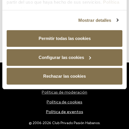
partir del uso que haya hecho de sus servicios.
Política
de cookies
Mostrar detalles
Permitir todas las cookies
Configurar las cookies
Estatutos
Rechazar las cookies
Política de privacidad
Políticas de moderación
Política de cookies
Política de eventos
@ 2006-2026 Club Privado Pasión Habanos.