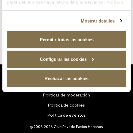
partir del uso que haya hecho de sus servicios.
Política
de cookies
Mostrar detalles
Permitir todas las cookies
Configurar las cookies
Estatutos
Rechazar las cookies
Política de privacidad
Políticas de moderación
Política de cookies
Política de eventos
@ 2006-2026 Club Privado Pasión Habanos.