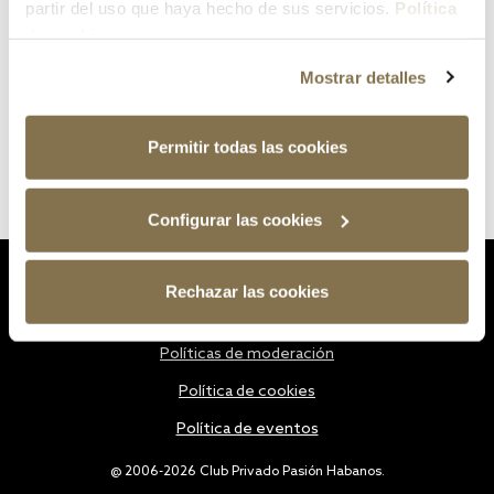
partir del uso que haya hecho de sus servicios.
Política
de cookies
Mostrar detalles
Permitir todas las cookies
Configurar las cookies
Estatutos
Rechazar las cookies
Política de privacidad
Políticas de moderación
Política de cookies
Política de eventos
@ 2006-2026 Club Privado Pasión Habanos.