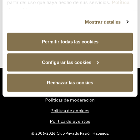
partir del uso que haya hecho de sus servicios.
Política
de cookies
Mostrar detalles
Permitir todas las cookies
Configurar las cookies
Estatutos
Rechazar las cookies
Política de privacidad
Políticas de moderación
Política de cookies
Política de eventos
@ 2006-2026 Club Privado Pasión Habanos.