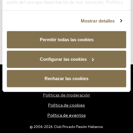
partir del uso que haya hecho de sus servicios.
Política
de cookies
Mostrar detalles
Permitir todas las cookies
Configurar las cookies
Estatutos
Rechazar las cookies
Política de privacidad
Políticas de moderación
Política de cookies
Política de eventos
@ 2006-2026 Club Privado Pasión Habanos.