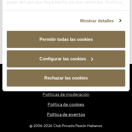
partir del uso que haya hecho de sus servicios.
Política
de cookies
Mostrar detalles
Permitir todas las cookies
Configurar las cookies
Estatutos
Rechazar las cookies
Política de privacidad
Políticas de moderación
Política de cookies
Política de eventos
@ 2006-2026 Club Privado Pasión Habanos.