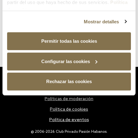
partir del uso que haya hecho de sus servicios.
Política
de cookies
Mostrar detalles
Permitir todas las cookies
Configurar las cookies
Estatutos
Rechazar las cookies
Política de privacidad
Políticas de moderación
Política de cookies
Política de eventos
@ 2006-2026 Club Privado Pasión Habanos.